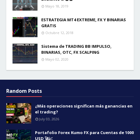
Mayo 18, 2019
ESTRATEGIA MT4 EXTREME, FX Y BINARIAS
GRATIS
Octubre 12, 2018
Sistema de TRADING BB IMPULSO,
BINARIAS, OTC, FX SCALPING
Mayo 02, 2020
Random Posts
¿Más operaciones significan más ganancias en
el trading?
July 03, 2026
Portafolio Forex Kumo FX para Cuentas de 1000
USD 🚀📈