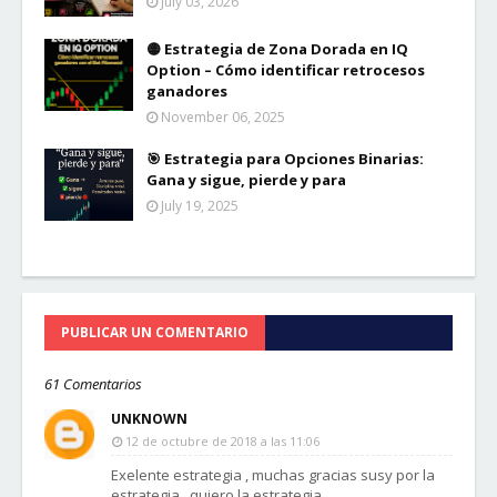
July 03, 2026
🟡 Estrategia de Zona Dorada en IQ
Option – Cómo identificar retrocesos
ganadores
November 06, 2025
🎯 Estrategia para Opciones Binarias:
Gana y sigue, pierde y para
July 19, 2025
PUBLICAR UN COMENTARIO
61 Comentarios
UNKNOWN
12 de octubre de 2018 a las 11:06
Exelente estrategia , muchas gracias susy por la
estrategia , quiero la estrategia