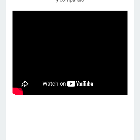
y
compáralo