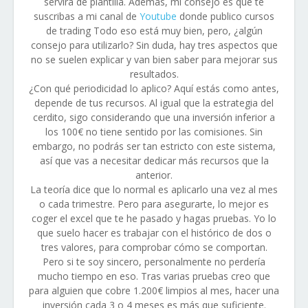
servirá de plantilla. Además, mi consejo es que te
suscribas a mi canal de
Youtube
donde publico cursos
de trading Todo eso está muy bien, pero, ¿algún
consejo para utilizarlo? Sin duda, hay tres aspectos que
no se suelen explicar y van bien saber para mejorar sus
resultados.
¿Con qué periodicidad lo aplico? Aquí estás como antes,
depende de tus recursos. Al igual que la estrategia del
cerdito, sigo considerando que una inversión inferior a
los 100€ no tiene sentido por las comisiones. Sin
embargo, no podrás ser tan estricto con este sistema,
así que vas a necesitar dedicar más recursos que la
anterior.
La teoría dice que lo normal es aplicarlo una vez al mes
o cada trimestre. Pero para asegurarte, lo mejor es
coger el excel que te he pasado y hagas pruebas. Yo lo
que suelo hacer es trabajar con el histórico de dos o
tres valores, para comprobar cómo se comportan.
Pero si te soy sincero, personalmente no perdería
mucho tiempo en eso. Tras varias pruebas creo que
para alguien que cobre 1.200€ limpios al mes, hacer una
inversión cada 3 o 4 meses es más que suficiente.