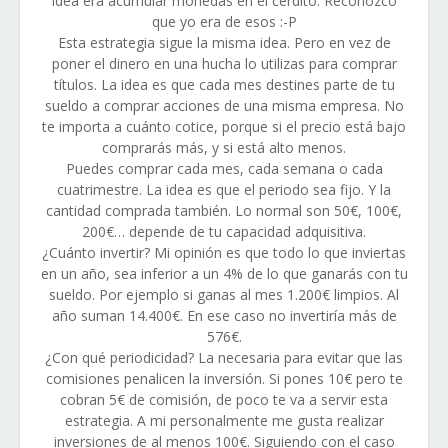
idea era acumular monedas en el cerdito. Reconozco
que yo era de esos :-P
Esta estrategia sigue la misma idea. Pero en vez de
poner el dinero en una hucha lo utilizas para comprar
títulos. La idea es que cada mes destines parte de tu
sueldo a comprar acciones de una misma empresa. No
te importa a cuánto cotice, porque si el precio está bajo
comprarás más, y si está alto menos.
Puedes comprar cada mes, cada semana o cada
cuatrimestre. La idea es que el periodo sea fijo. Y la
cantidad comprada también. Lo normal son 50€, 100€,
200€… depende de tu capacidad adquisitiva.
¿Cuánto invertir? Mi opinión es que todo lo que inviertas
en un año, sea inferior a un 4% de lo que ganarás con tu
sueldo. Por ejemplo si ganas al mes 1.200€ limpios. Al
año suman 14.400€. En ese caso no invertiría más de
576€.
¿Con qué periodicidad? La necesaria para evitar que las
comisiones penalicen la inversión. Si pones 10€ pero te
cobran 5€ de comisión, de poco te va a servir esta
estrategia. A mi personalmente me gusta realizar
inversiones de al menos 100€. Siguiendo con el caso