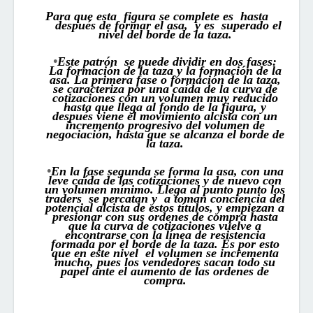
Para
que
esta
figura
s
e
complete es
hasta
después de formar el asa,
y es
superado
el
nivel del borde de la taza.
•
Este patrón
se puede dividir en dos fases:
La formación de la taza y la formación de la
asa. La primera fase o formación de la taza,
se caracteriza por una caída de la curva de
cotizaciones con un volumen muy reducido
hasta que llega al fondo de la figura, y
después viene el movimiento alcista con un
incremento progresivo del volumen de
negociación, hasta que se alcanza el borde de
la taza.
•
En la fase segunda se forma la asa, con una
leve caída de las cotizaciones y de nuevo con
un volumen mínimo.
Llega al
punt
o
punto los
traders
se percatan y
a
toman
conciencia del
potencial alcista de estos títulos, y empiezan a
presionar con sus ordenes de compra hasta
que la curva de cotizaciones vuelve a
encontrarse con la línea de resistencia
formada por el borde de la taza.
Es por esto
que en este nivel
el volumen se incrementa
mucho, pues los vendedores sacan todo su
papel ante el aumento de las ordenes de
compra.