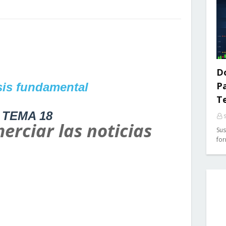
Do
P
sis fundamental
T
TEMA 18
erciar las noticias
Sus
for