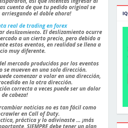
ispararon, así que intentas ingresar al
das cuenta de que tu pedido original se
s arriesgando el doble ahora!
I
ta real de trading en forex
tar
. El deslizamiento ocurre
deslizamiento
ercado a un cierto precio, pero debido a
nte estos eventos, en realidad se llena a
cio muy diferente.
el mercado producidos por los eventos
o se mueven en una sola dirección.
uede comenzar a volar en una dirección,
rocedido en la otra dirección.
cción correcta a veces puede ser un dolor
de cabeza!
rcambiar noticias no es tan fácil como
pcrawler en Call of Duty.
ica, práctica y lo adivinaste ... ¡más
mportante, SIEMPRE debe tener un plan