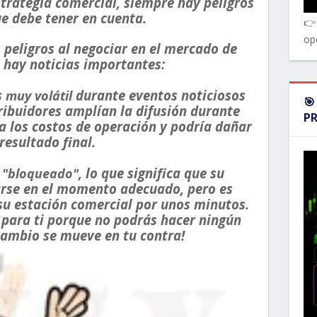
strategia comercial, siempre hay peligros
ue debe tener en cuenta.
👉
op
 peligros al negociar en el mercado de
hay noticias importantes:
s
durante eventos noticiosos
muy volátil
🎯
ibuidores amplían la difusión durante
P
 los costos de operación y podría dañar
resultado final.
r
, lo que significa que su
"bloqueado"
arse en el momento adecuado, pero es
su estación comercial por unos minutos.
para ti porque no podrás hacer ningún
rcambio se mueve en tu contra!