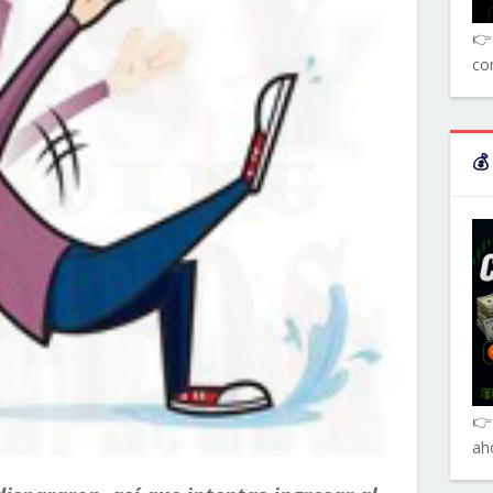
👉 
co
💰
👉
ah