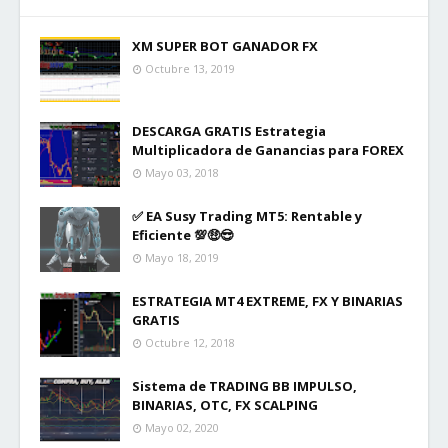
XM SUPER BOT GANADOR FX
Octubre 13, 2019
DESCARGA GRATIS Estrategia
Multiplicadora de Ganancias para FOREX
Mayo 03, 2018
✅ EA Susy Trading MT5: Rentable y
Eficiente 💯🤑😎
Mayo 18, 2019
ESTRATEGIA MT4 EXTREME, FX Y BINARIAS
GRATIS
Octubre 12, 2018
Sistema de TRADING BB IMPULSO,
BINARIAS, OTC, FX SCALPING
Mayo 02, 2020