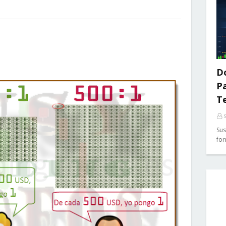
Do
P
T
Sus
for