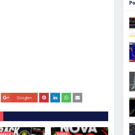
Po
Google+
SHBACK
FOREX