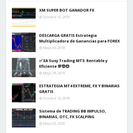
XM SUPER BOT GANADOR FX
Octubre 13, 2019
DESCARGA GRATIS Estrategia
Multiplicadora de Ganancias para FOREX
Mayo 03, 2018
✅ EA Susy Trading MT5: Rentable y
Eficiente 💯🤑😎
Mayo 18, 2019
ESTRATEGIA MT4 EXTREME, FX Y BINARIAS
GRATIS
Octubre 12, 2018
Sistema de TRADING BB IMPULSO,
BINARIAS, OTC, FX SCALPING
Mayo 02, 2020