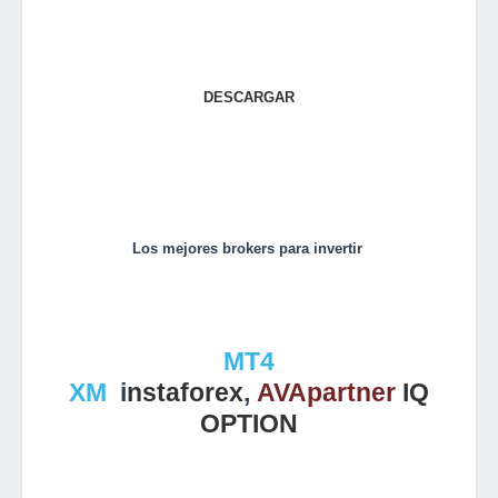
DESCARGAR
Los mejores brokers para invertir
MT4
XM
i
nstaforex
,
AVApartner
IQ
OPTIO
N