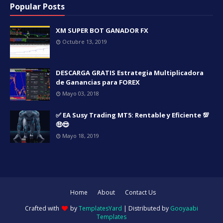
Popular Posts
XM SUPER BOT GANADOR FX
Octubre 13, 2019
DESCARGA GRATIS Estrategia Multiplicadora
de Ganancias para FOREX
Mayo 03, 2018
✅ EA Susy Trading MT5: Rentable y Eficiente 💯
🤑😎
Mayo 18, 2019
Home
About
Contact Us
Crafted with
by
TemplatesYard
| Distributed by
Gooyaabi
Templates