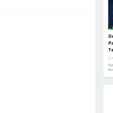
Do
P
T
Sus
for