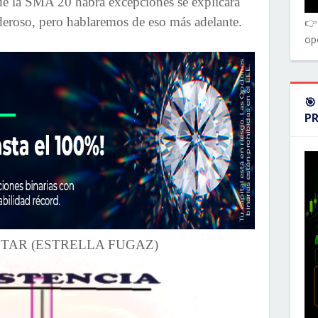
de la SMA 20 habrá excepciones se explicará
eroso, pero hablaremos de eso más adelante.
👉
op
🎯
P
TAR (ESTRELLA FUGAZ)