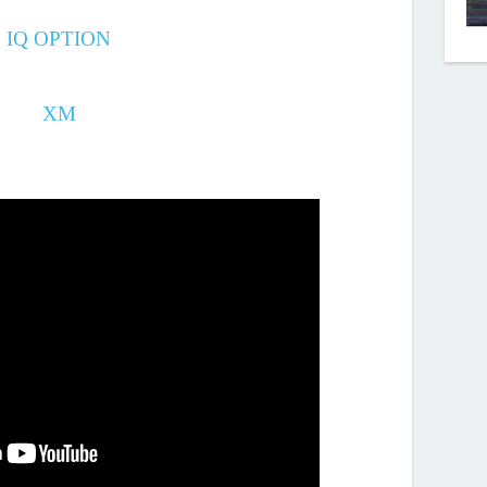
IQ OPTION
XM