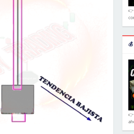
👉 
co
💰
👉
ah