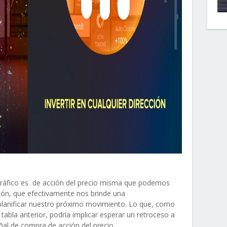
gráfico es de acción del precio misma que podemos
ción, que efectivamente nos brinde una
anificar nuestro próximo movimiento. Lo que, como
tabla anterior, podría implicar esperar un retroceso a
ñal de compra de acción del precio.