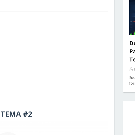
Do
P
T
Sus
for
TEMA #2