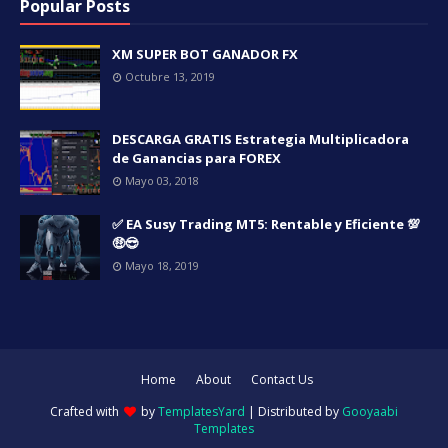
Popular Posts
XM SUPER BOT GANADOR FX
Octubre 13, 2019
DESCARGA GRATIS Estrategia Multiplicadora
de Ganancias para FOREX
Mayo 03, 2018
✅ EA Susy Trading MT5: Rentable y Eficiente 💯
🤑😎
Mayo 18, 2019
Home
About
Contact Us
Crafted with
by
TemplatesYard
| Distributed by
Gooyaabi
Templates