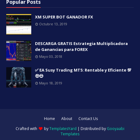
Popular Posts
XM SUPER BOT GANADOR FX
Octubre 13, 2019
DESCARGA GRATIS Estrategia Multiplicadora
de Ganancias para FOREX
Mayo 03, 2018
✅ EA Susy Trading MT5: Rentable y Eficiente 💯
🤑😎
Mayo 18, 2019
Home
About
Contact Us
Crafted with
by
TemplatesYard
| Distributed by
Gooyaabi
Templates